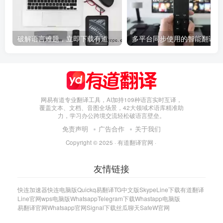
破解语言难题，立即下载有道翻译，有道翻译软件
多
网易有道专业翻译工具，AI加持109种语言实时互译，
覆盖文本、文档、音图全场景，42大领域术语库精准助
力，学习办公跨境交流轻松破语言壁垒。
免责声明
广告合作
关于我们
Copyright © 2025 ·
有道翻译官网
·
友情链接
快连加速器
快连电脑版
Quickq
易翻译
TG中文版
Skype
Line下载
有道翻译
Line官网
wps电脑版
Whatsapp
Telegram下载
Whastapp电脑版
易翻译官网
Whatsapp官网
Signal下载
丝瓜聊天
SafeW官网