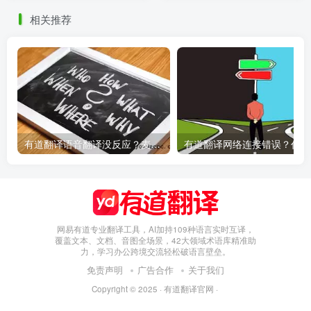
相关推荐
有道翻译语音翻译没反应？麦克风权限设置指南
有
网易有道专业翻译工具，AI加持109种语言实时互译，
覆盖文本、文档、音图全场景，42大领域术语库精准助
力，学习办公跨境交流轻松破语言壁垒。
免责声明
广告合作
关于我们
Copyright © 2025 ·
有道翻译官网
·