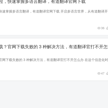
程，快速掌握多语言翻译，有道翻译官网下载
有道翻译下载
36
载？官网下载失败的 3 种解决方法，有道翻译官打不开怎
47