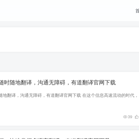
随时随地翻译，沟通无障碍，有道翻译官网下载
有道翻译下载
39