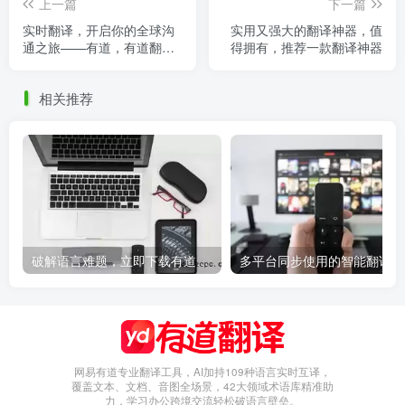
上一篇
下一篇
实时翻译，开启你的全球沟
实用又强大的翻译神器，值
通之旅——有道，有道翻译
得拥有，推荐一款翻译神器
在线使用语音百度
相关推荐
破解语言难题，立即下载有道翻译，有道翻译软件
多
网易有道专业翻译工具，AI加持109种语言实时互译，
覆盖文本、文档、音图全场景，42大领域术语库精准助
力，学习办公跨境交流轻松破语言壁垒。