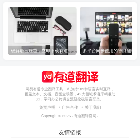
破解语言难题，立即下载有道翻译，有道翻译软件
多
网易有道专业翻译工具，AI加持109种语言实时互译，
覆盖文本、文档、音图全场景，42大领域术语库精准助
力，学习办公跨境交流轻松破语言壁垒。
免责声明
广告合作
关于我们
Copyright © 2025 ·
有道翻译官网
·
友情链接