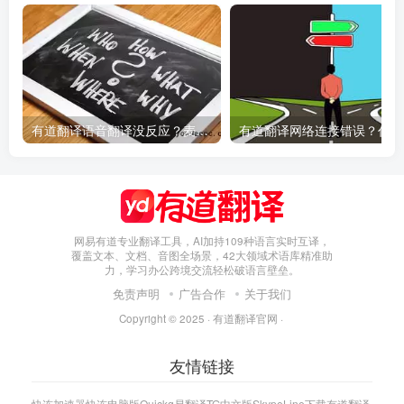
有道翻译语音翻译没反应？麦克风权限设置指南
有
网易有道专业翻译工具，AI加持109种语言实时互译，
覆盖文本、文档、音图全场景，42大领域术语库精准助
力，学习办公跨境交流轻松破语言壁垒。
免责声明
广告合作
关于我们
Copyright © 2025 ·
有道翻译官网
·
友情链接
快连加速器
快连电脑版
Quickq
易翻译
TG中文版
Skype
Line下载
有道翻译