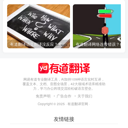
有道翻译语音翻译没反应？麦克风权限设置指南
有
网易有道专业翻译工具，AI加持109种语言实时互译，
覆盖文本、文档、音图全场景，42大领域术语库精准助
力，学习办公跨境交流轻松破语言壁垒。
免责声明
广告合作
关于我们
Copyright © 2025 ·
有道翻译官网
·
友情链接