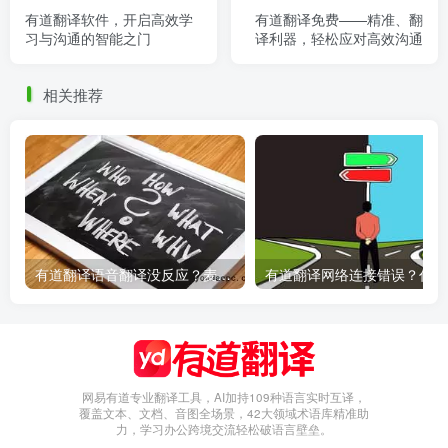
有道翻译软件，开启高效学
有道翻译免费——精准、翻
习与沟通的智能之门
译利器，轻松应对高效沟通
相关推荐
有道翻译语音翻译没反应？麦克风权限设置指南
有
网易有道专业翻译工具，AI加持109种语言实时互译，
覆盖文本、文档、音图全场景，42大领域术语库精准助
力，学习办公跨境交流轻松破语言壁垒。