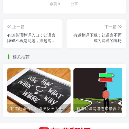
点赞
8
分享
上一篇
下一篇
有道英语翻译入口：让语言
有道翻译下载：让语言不再
障碍不再是问题，跨越沟通
成为沟通的障碍
的无缝桥梁
相关推荐
有道翻译语音翻译没反应？麦克风权限设置指南
有