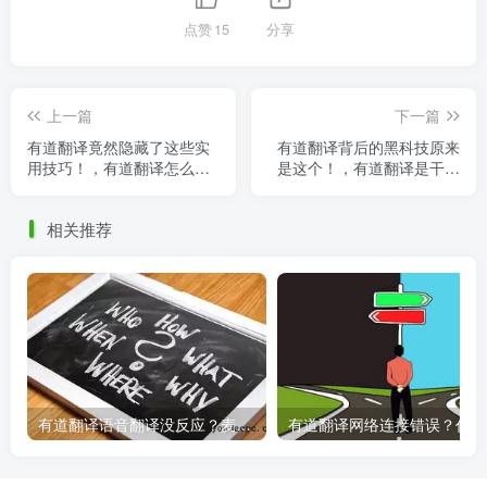
点赞
15
分享
上一篇
下一篇
有道翻译竟然隐藏了这些实
有道翻译背后的黑科技原来
用技巧！，有道翻译怎么读
是这个！，有道翻译是干嘛
出来
的
相关推荐
有道翻译语音翻译没反应？麦克风权限设置指南
有