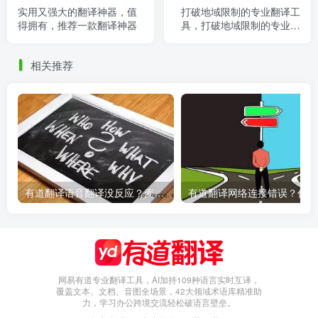
实用又强大的翻译神器，值
打破地域限制的专业翻译工
得拥有，推荐一款翻译神器
具，打破地域限制的专业翻
译工具是什么
相关推荐
有道翻译语音翻译没反应？麦克风权限设置指南
有
网易有道专业翻译工具，AI加持109种语言实时互译，
覆盖文本、文档、音图全场景，42大领域术语库精准助
力，学习办公跨境交流轻松破语言壁垒。