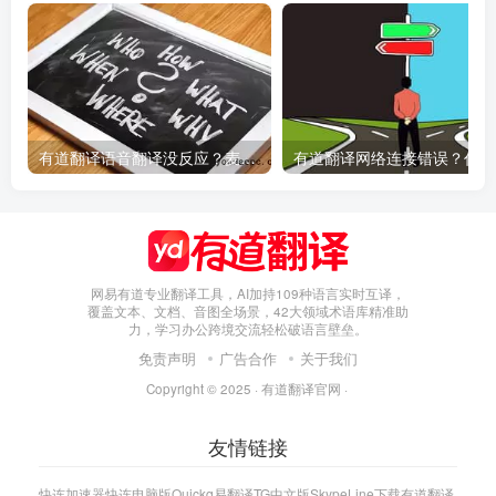
有道翻译语音翻译没反应？麦克风权限设置指南
有
网易有道专业翻译工具，AI加持109种语言实时互译，
覆盖文本、文档、音图全场景，42大领域术语库精准助
力，学习办公跨境交流轻松破语言壁垒。
免责声明
广告合作
关于我们
Copyright © 2025 ·
有道翻译官网
·
友情链接
快连加速器
快连电脑版
Quickq
易翻译
TG中文版
Skype
Line下载
有道翻译