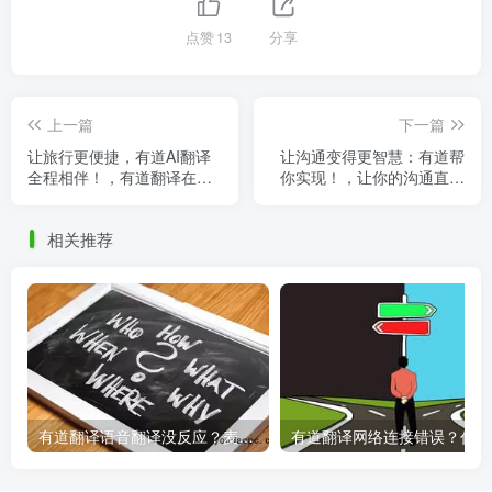
点赞
13
分享
上一篇
下一篇
让旅行更便捷，有道AI翻译
让沟通变得更智慧：有道帮
全程相伴！，有道翻译在线
你实现！，让你的沟通直达
官网
人心
相关推荐
有道翻译语音翻译没反应？麦克风权限设置指南
有