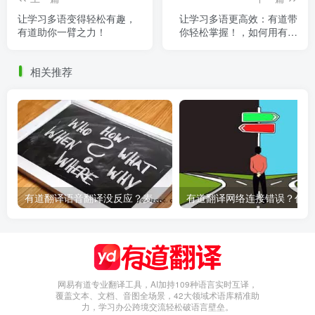
让学习多语变得轻松有趣，
让学习多语更高效：有道带
有道助你一臂之力！
你轻松掌握！，如何用有道
词典学好英语
相关推荐
有道翻译语音翻译没反应？麦克风权限设置指南
有
网易有道专业翻译工具，AI加持109种语言实时互译，
覆盖文本、文档、音图全场景，42大领域术语库精准助
力，学习办公跨境交流轻松破语言壁垒。