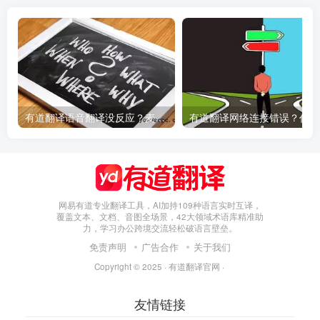
有道翻译语音翻译没反应？麦克风权限设置指南
有
网易有道专业翻译工具，AI加持109种语言实时互译，
覆盖文本、文档、音图全场景，42大领域术语库精准助
力，学习办公跨境交流轻松破语言壁垒。
免责声明
广告合作
关于我们
Copyright © 2025 ·
有道翻译官网
·
友情链接