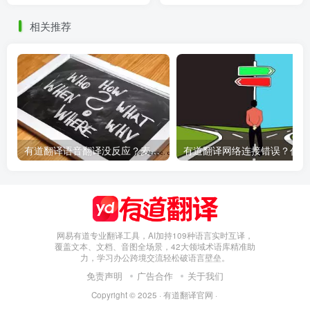
相关推荐
有道翻译语音翻译没反应？麦克风权限设置指南
有
网易有道专业翻译工具，AI加持109种语言实时互译，
覆盖文本、文档、音图全场景，42大领域术语库精准助
力，学习办公跨境交流轻松破语言壁垒。
免责声明
广告合作
关于我们
Copyright © 2025 ·
有道翻译官网
·