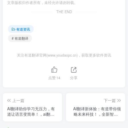
文章版权归作者所有，未经允许请勿转载。
THE END
有道资讯
# 有道翻译
关注有道翻译官网(www.youdaopc.cn)，获取更多软件资讯
点赞
14
分享
上一篇
下一篇
AI翻译助你学习无压力，有
AI翻译新体验：有道带你领
道让语言变简单！，ai翻译
略未来科技！，全新智能ai
神器
翻译平台