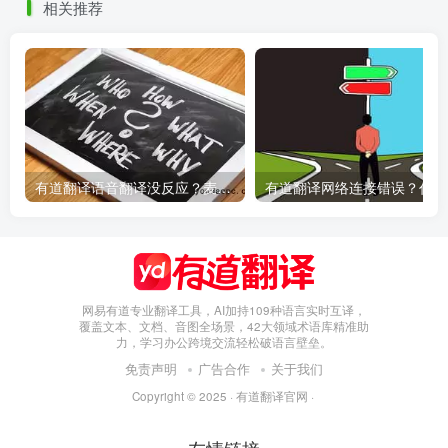
相关推荐
有道翻译语音翻译没反应？麦克风权限设置指南
有
网易有道专业翻译工具，AI加持109种语言实时互译，
覆盖文本、文档、音图全场景，42大领域术语库精准助
力，学习办公跨境交流轻松破语言壁垒。
免责声明
广告合作
关于我们
Copyright © 2025 ·
有道翻译官网
·