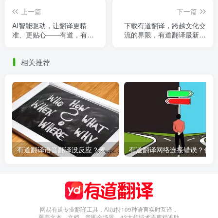
上一篇
下一篇
AI智能驱动，让翻译更精
下载有道翻译，跨越文化交
准、更贴心——有道，有道
流的界限，有道翻译最新版
语音翻译在线使用
本
相关推荐
有道翻译语音翻译没反应？麦克风权限设置指南
有
网易有道专业翻译工具，AI加持109种语言实时互译，
覆盖文本、文档、音图全场景，42大领域术语库精准助