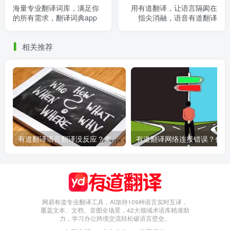
海量专业翻译词库，满足你
用有道翻译，让语言隔阂在
的所有需求，翻译词典app
指尖消融，语音有道翻译
相关推荐
有道翻译语音翻译没反应？麦克风权限设置指南
有
网易有道专业翻译工具，AI加持109种语言实时互译，
覆盖文本、文档、音图全场景，42大领域术语库精准助
力，学习办公跨境交流轻松破语言壁垒。