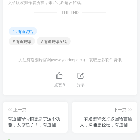
文章版权归作者所有，未经允许请勿转载。
THE END
有道资讯
# 有道翻译
# 有道翻译在线
关注有道翻译官网(www.youdaopc.cn)，获取更多软件资讯
点赞
8
分享
上一篇
下一篇
有道翻译悄悄更新了这个功
有道翻译支持多国语言输
能，太惊艳了！，有道翻译
入，沟通更轻松，有道翻译
官使用技巧
使用方法