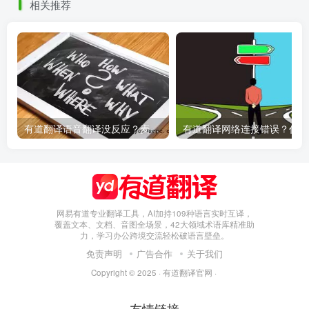
相关推荐
有道翻译语音翻译没反应？麦克风权限设置指南
有
网易有道专业翻译工具，AI加持109种语言实时互译，
覆盖文本、文档、音图全场景，42大领域术语库精准助
力，学习办公跨境交流轻松破语言壁垒。
免责声明
广告合作
关于我们
Copyright © 2025 ·
有道翻译官网
·
友情链接