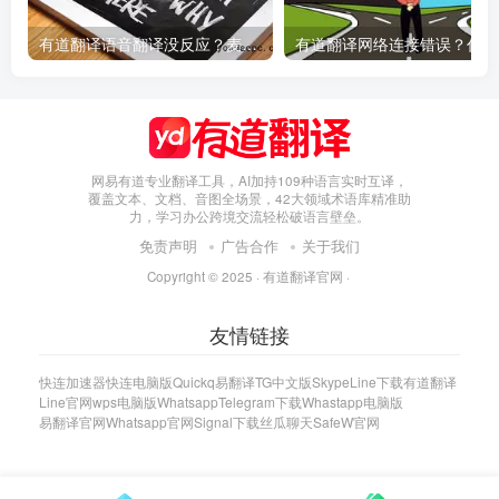
有道翻译语音翻译没反应？麦克风权限设置指南
有
网易有道专业翻译工具，AI加持109种语言实时互译，
覆盖文本、文档、音图全场景，42大领域术语库精准助
力，学习办公跨境交流轻松破语言壁垒。
免责声明
广告合作
关于我们
Copyright © 2025 ·
有道翻译官网
·
友情链接
快连加速器
快连电脑版
Quickq
易翻译
TG中文版
Skype
Line下载
有道翻译
Line官网
wps电脑版
Whatsapp
Telegram下载
Whastapp电脑版
易翻译官网
Whatsapp官网
Signal下载
丝瓜聊天
SafeW官网